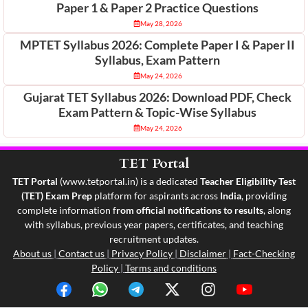
Paper 1 & Paper 2 Practice Questions
May 28, 2026
MPTET Syllabus 2026: Complete Paper I & Paper II
Syllabus, Exam Pattern
May 24, 2026
Gujarat TET Syllabus 2026: Download PDF, Check
Exam Pattern & Topic-Wise Syllabus
May 24, 2026
TET Portal
TET Portal
(
www.tetportal.in
) is a dedicated
Teacher Eligibility Test
(TET) Exam Prep
platform for aspirants across
India
, providing
complete information f
rom official notifications to results
, along
with syllabus, previous year papers, certificates, and teaching
recruitment updates.
About us
|
Contact us
|
Privacy Policy
|
Disclaimer
|
Fact-Checking
Policy
|
Terms and conditions