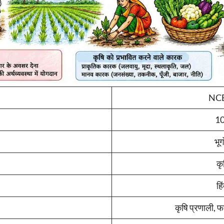
NC
10
भू
कृ
हि
कृषि प्रणाली, फ