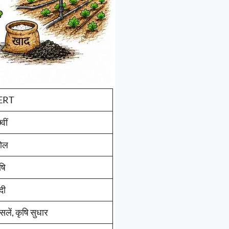
ERT
वीं
गोल
षि
ंदी
सलें, कृषि सुधार