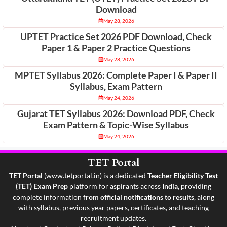
Download
May 28, 2026
UPTET Practice Set 2026 PDF Download, Check
Paper 1 & Paper 2 Practice Questions
May 28, 2026
MPTET Syllabus 2026: Complete Paper I & Paper II
Syllabus, Exam Pattern
May 24, 2026
Gujarat TET Syllabus 2026: Download PDF, Check
Exam Pattern & Topic-Wise Syllabus
May 24, 2026
TET Portal
TET Portal
(
www.tetportal.in
) is a dedicated
Teacher Eligibility Test
(TET) Exam Prep
platform for aspirants across
India
, providing
complete information f
rom official notifications to results
, along
with syllabus, previous year papers, certificates, and teaching
recruitment updates.